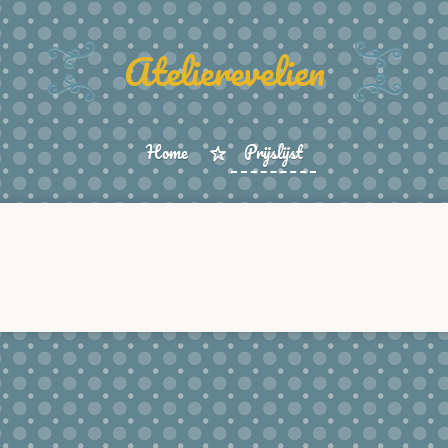
Atelierevelien
Home
Prijslijst